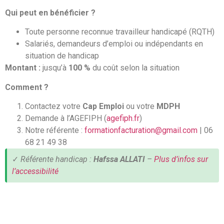
Qui peut en bénéficier ?
Toute personne reconnue travailleur handicapé (RQTH)
Salariés, demandeurs d’emploi ou indépendants en
situation de handicap
Montant :
jusqu’à
100 %
du coût selon la situation
Comment ?
Contactez votre
Cap Emploi
ou votre
MDPH
Demande à l’AGEFIPH (
agefiph.fr
)
Notre référente :
formationfacturation@gmail.com
| 06
68 21 49 38
✓
Référente handicap :
Hafssa ALLATI
–
Plus d’infos sur
l’accessibilité